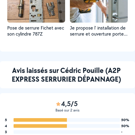
Pose de serrure Fichet avec
Je propose l' installation de
son cylindre 787Z
serrure et ouverture porte
claquée, perçage ou par
extraction cylindre.
Avis laissés sur Cédric Pouille (A2P
EXPRESS SERRURIER DÉPANNAGE)
4,5/5
Basé sur 2 avis
5
50%
4
50%
3
-