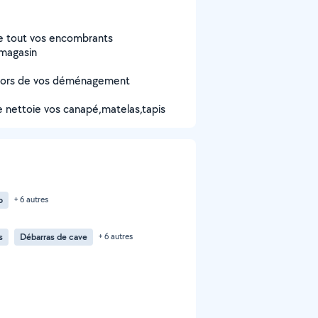
e tout vos encombrants
 magasin
n lors de vos déménagement
e nettoie vos canapé,matelas,tapis
o
+ 6 autres
s
Débarras de cave
+ 6 autres