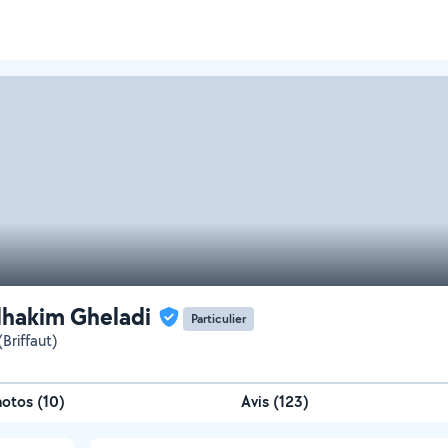
hakim Gheladi
Particulier
Briffaut)
hotos
(
10
)
Avis (123)