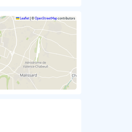
Leaflet
|
©
OpenStreetMap
contributors