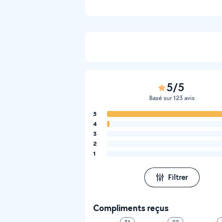
5/5
Basé sur 123 avis
5
4
3
2
1
Filtrer
Compliments reçus