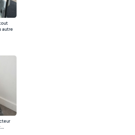
tout
u autre
acteur
r
 ...)