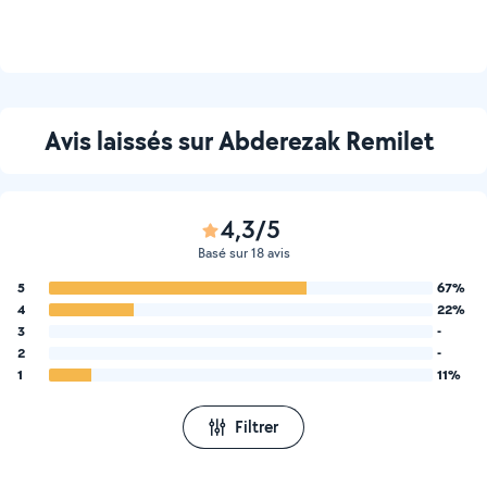
Avis laissés sur Abderezak Remilet
4,3/5
Basé sur 18 avis
5
67%
4
22%
3
-
2
-
1
11%
Filtrer