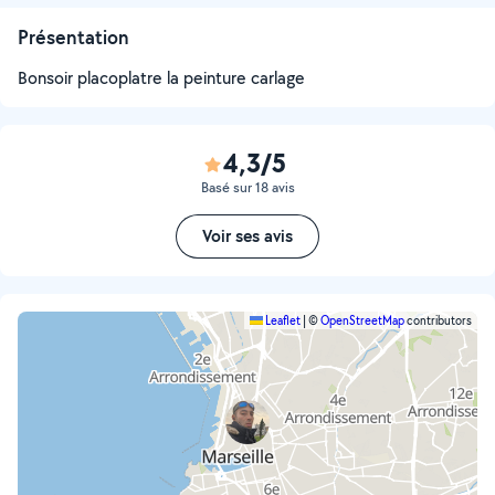
Présentation
Bonsoir placoplatre la peinture carlage
4,3/5
Basé sur 18 avis
Voir ses avis
Leaflet
|
©
OpenStreetMap
contributors