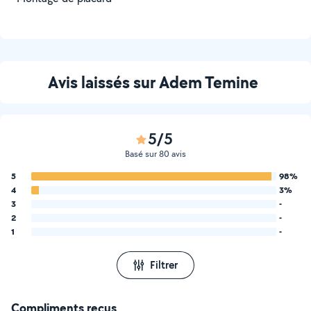
Avis laissés sur Adem Temine
5/5
Basé sur 80 avis
5
98%
4
3%
3
-
2
-
1
-
Filtrer
Compliments reçus