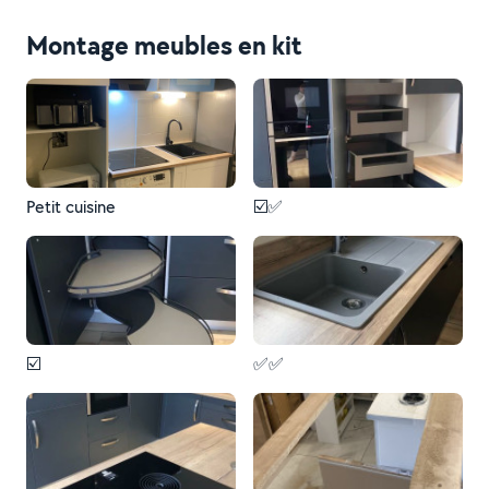
Montage meubles en kit
Petit cuisine
☑️✅
☑️
✅✅