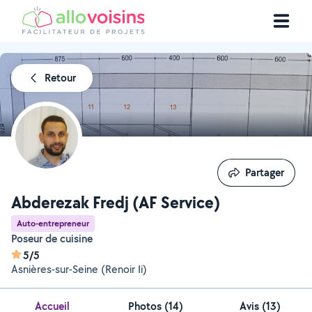
Retour
Partager
Partager
Abderezak Fredj (AF Service)
Auto-entrepreneur
Poseur de cuisine
5/5
Asnières-sur-Seine (Renoir Ii)
Accueil
Photos
(
14
)
Avis (13)