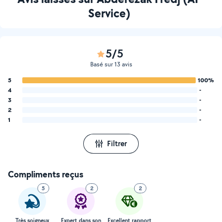
Service)
5/5
Basé sur 13 avis
5
100%
4
-
3
-
2
-
1
-
Filtrer
Compliments reçus
5
2
2
Très soigneux
Expert dans son
Excellent rapport