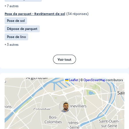
+ 7 autres
Pose de parquet - Revêtement de sol
(54 réponses)
Pose de sol
Dépose de parquet
Pose de lino
+ 3 autres
Voir tout
Leaflet
|
©
OpenStreetMap
contributors