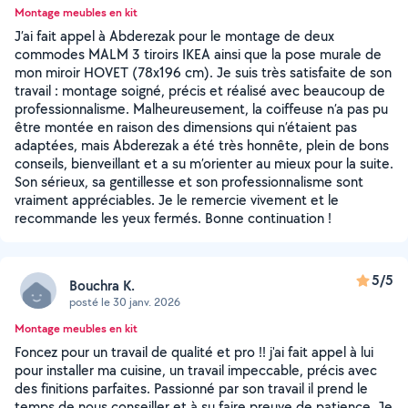
Montage meubles en kit
J’ai fait appel à Abderezak pour le montage de deux
commodes MALM 3 tiroirs IKEA ainsi que la pose murale de
mon miroir HOVET (78x196 cm). Je suis très satisfaite de son
travail : montage soigné, précis et réalisé avec beaucoup de
professionnalisme. Malheureusement, la coiffeuse n’a pas pu
être montée en raison des dimensions qui n’étaient pas
adaptées, mais Abderezak a été très honnête, plein de bons
conseils, bienveillant et a su m’orienter au mieux pour la suite.
Son sérieux, sa gentillesse et son professionnalisme sont
vraiment appréciables. Je le remercie vivement et le
recommande les yeux fermés. Bonne continuation !
5/5
Bouchra K.
posté le 30 janv. 2026
Montage meubles en kit
Foncez pour un travail de qualité et pro !! j'ai fait appel à lui
pour installer ma cuisine, un travail impeccable, précis avec
des finitions parfaites. Passionné par son travail il prend le
temps de nous conseiller et à su faire preuve de patience. Je