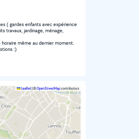
es ( gardes enfants avec expérience
ts travaux, jardinage, ménage,
nte horaire même au dernier moment.
tions :)
Leaflet
|
©
OpenStreetMap
contributors