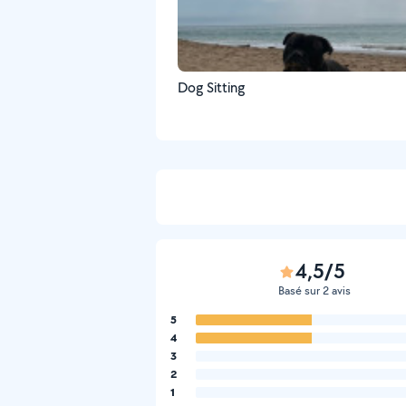
Dog Sitting
4,5/5
Basé sur 2 avis
5
4
3
2
1