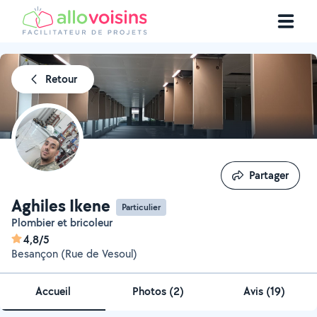
Retour
Partager
Partager
Aghiles Ikene
Particulier
Plombier et bricoleur
4,8/5
Besançon (Rue de Vesoul)
Accueil
Photos
(
2
)
Avis (19)