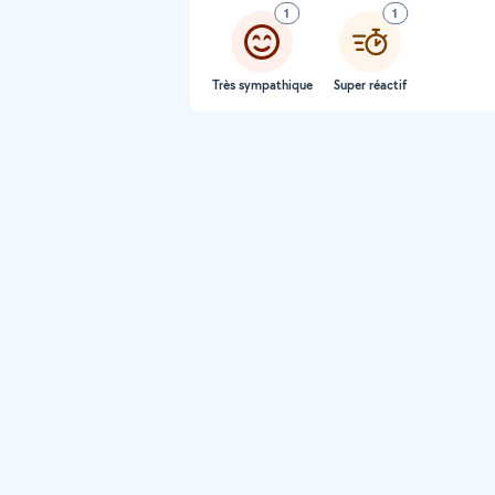
1
1
Très sympathique
Super réactif