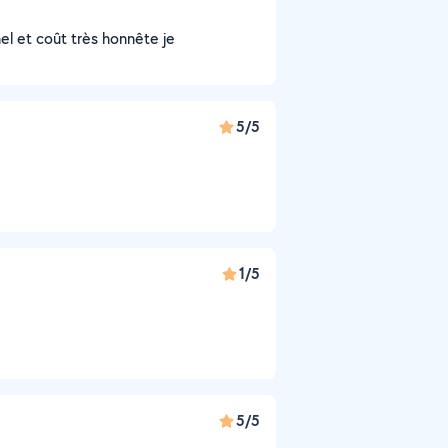
nel et coût très honnête je
5/5
1/5
5/5