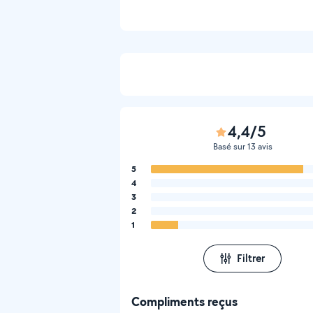
4,4/5
Basé sur 13 avis
5
4
3
2
1
Filtrer
Compliments reçus