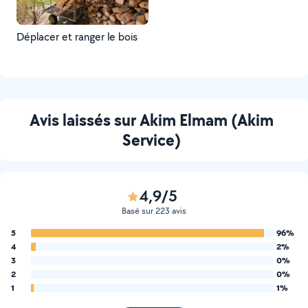
Déplacer et ranger le bois
Avis laissés sur Akim Elmam (Akim
Service)
4,9/5
Basé sur 223 avis
5
96%
4
2%
3
0%
2
0%
1
1%