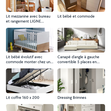
Lit mezzanine avec bureau
Lit bébé et commode
et rangement LIGNE
EVEREST - blanc/bois
monter pour une cliente
Lit bébé évolutif avec
Canapé d'angle à gauche
commode monter chez un
convertible 5 places en
client
tissu bouclette écru avec
coffre de rangement - Robin
Lit coffre 160 x 200
Dressing Brimnes