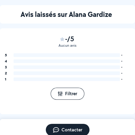
Avis laissés sur Alana Gardize
-/5
Aucun avis
5
-
4
-
3
-
2
-
1
-
Filtrer
Contacter