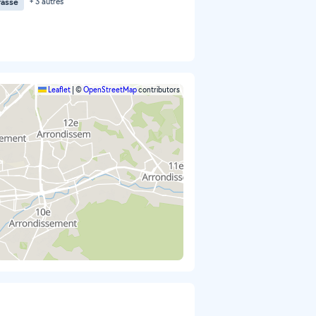
rasse
+ 3 autres
Leaflet
|
©
OpenStreetMap
contributors