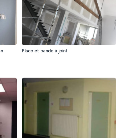
on
Placo et bande à joint