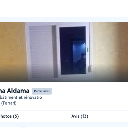
ma Aldama
Particulier
e bâtiment et rénovatio
 (Ferrari)
Photos
(
5
)
Avis (13)