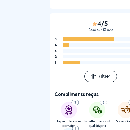
4/5
Basé sur 13 avis
5
4
3
2
1
Filtrer
Compliments reçus
3
3
Expert dans son
Excellent rapport
Super réa
domaine
qualité/prix
1