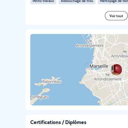
Petits travaux
Rebouchage de trou
Nettoyage de ter
Voir tout
Certifications / Diplômes