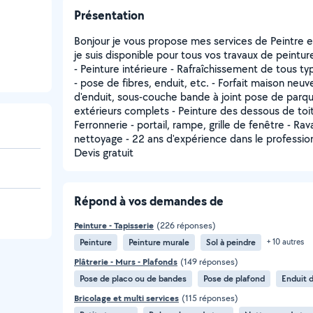
Présentation
Bonjour je vous propose mes services de Peintre en
je suis disponible pour tous vos travaux de peintur
- Peinture intérieure - Rafraîchissement de tous t
- pose de fibres, enduit, etc. - Forfait maison ne
d'enduit, sous-couche bande à joint pose de parquet
extérieurs complets - Peinture des dessous de toit,
Ferronnerie - portail, rampe, grille de fenêtre - 
nettoyage - 22 ans d'expérience dans le professio
Devis gratuit
Répond à vos demandes de
Peinture - Tapisserie
(226 réponses)
Peinture
Peinture murale
Sol à peindre
+ 10 autres
Plâtrerie - Murs - Plafonds
(149 réponses)
Pose de placo ou de bandes
Pose de plafond
Enduit d
Bricolage et multi services
(115 réponses)