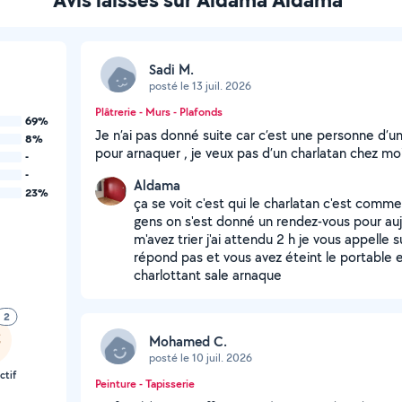
Sadi M.
posté le 13 juil. 2026
Plâtrerie - Murs - Plafonds
69%
Je n’ai pas donné suite car c’est une personne d’u
8%
pour arnaquer , je veux pas d’un charlatan chez mo
-
-
Aldama
23%
ça se voit c'est qui le charlatan c'est com
gens on s'est donné un rendez-vous pour aujo
m'avez trier j'ai attendu 2 h je vous appelle s
répond pas et vous avez éteint le portable 
charlottant sale arnaque
2
Mohamed C.
posté le 10 juil. 2026
ctif
Peinture - Tapisserie