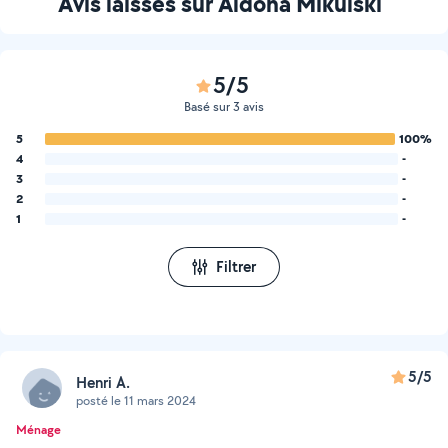
Avis laissés sur Aldona Mikulski
5/5
Basé sur 3 avis
5
100%
4
-
3
-
2
-
1
-
Filtrer
5/5
Henri A.
posté le 11 mars 2024
Ménage