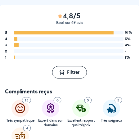
4,8/5
Basé sur 69 avis
5
91%
4
3%
3
4%
2
-
1
1%
Filtrer
Compliments reçus
15
6
5
5
Très sympathique
Expert dans son
Excellent rapport
Très soigneux
domaine
qualité/prix
4