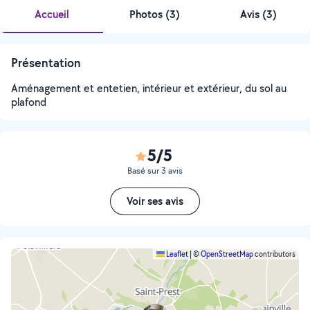
Accueil
Photos
(
3
)
Avis (3)
Présentation
Aménagement et entetien, intérieur et extérieur, du sol au
plafond
5/5
Basé sur 3 avis
Voir ses avis
Leaflet
|
©
OpenStreetMap
contributors