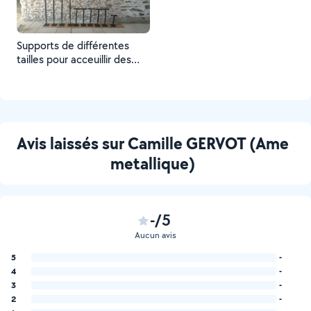
Supports de différentes
tailles pour acceuillir des
spots suspendu dans un
musée
Avis laissés sur Camille GERVOT (Ame
metallique)
-/5
Aucun avis
5
-
4
-
3
-
2
-