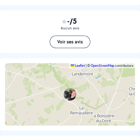
-/5
Aucun avis
Voir ses avis
Leaflet
|
©
OpenStreetMap
contributors