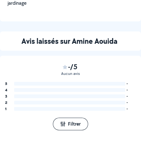
jardinage
Avis laissés sur Amine Aouida
-/5
Aucun avis
5
-
4
-
3
-
2
-
1
-
Filtrer