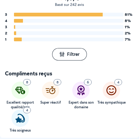
Basé sur 242 avis
5
81%
4
8%
3
1%
2
2%
1
7%
Filtrer
Compliments reçus
8
8
6
4
Excellent rapport
Super réactif
Expert dans son
Très sympathique
qualité/prix
domaine
4
Très soigneux