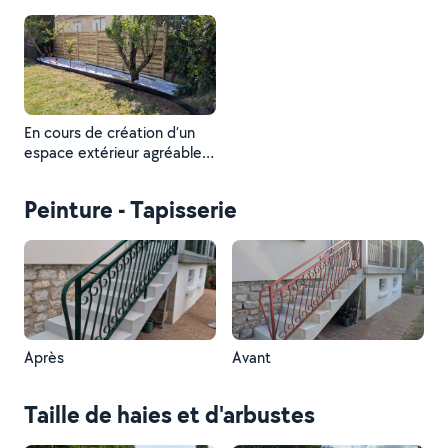
mesure : pose de clôture
bois, apport de terre pour
remise à niveau du terrain,
mise en place de bordures
et création d’une finition
propre en gravillon.
En cours de création d’un
espace extérieur agréable,
et pose d’une clôture bois
Peinture - Tapisserie
Après
Avant
Taille de haies et d'arbustes