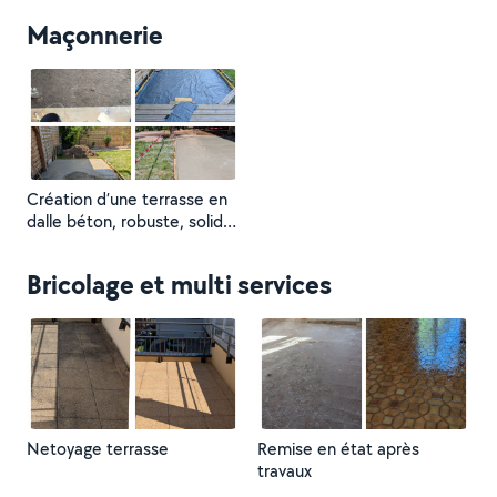
le résultat final reste très
Maçonnerie
positif
Création d’une terrasse en
dalle béton, robuste, solide
et durable
Bricolage et multi services
Netoyage terrasse
Remise en état après
travaux