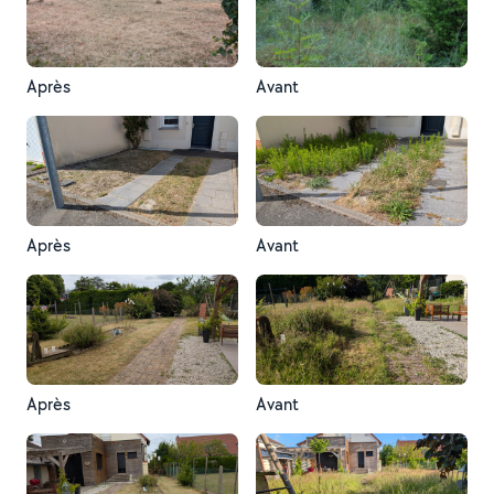
Après
Avant
Après
Avant
Après
Avant