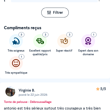
1
-
Filtrer
Compliments reçus
5
3
3
1
Très soigneux
Excellent rapport
Super réactif
Expert dans son
qualité/prix
domaine
1
Très sympathique
5/5
Virginie B.
posté le 22 juin 2026
Tonte de pelouse - Débroussaillage
antonio est très sérieux surtout très courageux a très bien