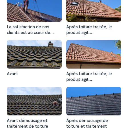
La satisfaction de nos
Après toiture traitée, le
clients est au cœur de
produit agit
notre engagement. Merci
progressivement. Le
pour votre confiance !
résultat final sera visible d'ici
environ 3 mois
Avant
Après toiture traitée, le
produit agit
progressivement. Le
résultat final sera visible d'ici
environ 3 mois
Avant démousage et
Après démousage de
traitement de toiture
toiture et traitement