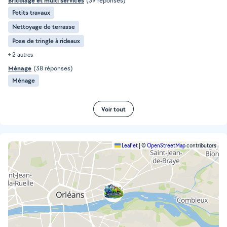
Bricolage et multi services
(39 réponses)
Petits travaux
Nettoyage de terrasse
Pose de tringle à rideaux
+ 2 autres
Ménage
(38 réponses)
Ménage
Voir tout
Leaflet
|
©
OpenStreetMap
contributors