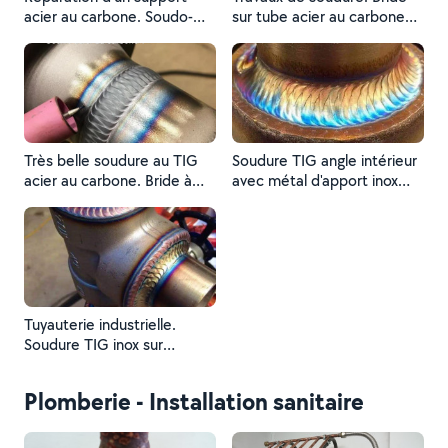
acier au carbone. Soudo-
sur tube acier au carbone
brasage avec métal
diamètre 1"(pouce)
d'apport laiton enrobé,
réalisé chez un client à
Balma.
Très belle soudure au TIG
Soudure TIG angle intérieur
acier au carbone. Bride à
avec métal d'apport inox
collerette diamètre 1"
304L diamètre 2mm.
(pouce) sur tube acier.
Tuyauterie industrielle.
Soudure TIG inox sur
raccord socket welding.
Plomberie - Installation sanitaire