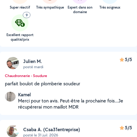
Super réactif
Très sympathique
Expert dans son
Très soigneux
domaine
9
Excellent rapport
qualité/prix
5/5
Julien M.
posté mardi
Chaudronnerie - Soudure
parfait boulot de plomberie soudeur
Kamel
Merci pour ton avis. Peut-être la prochaine fois...Je
récupérerai mon maillot MDR
5/5
Csaba A. (Csa31entreprise)
posté le 31 juil. 2026