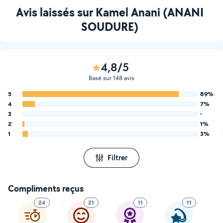
Avis laissés sur Kamel Anani (ANANI
SOUDURE)
4,8/5
Basé sur 148 avis
5
89%
4
7%
3
-
2
1%
1
3%
Filtrer
Compliments reçus
24
21
11
11