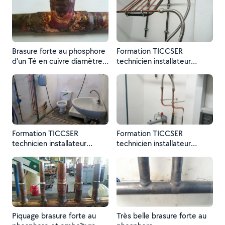
Brasure forte au phosphore
Formation TICCSER
d'un Té en cuivre diamètre
technicien installateur
16
chauffage climatisation
sanitaire et énergie
renouvelable RGE.
Simulation panneau solaire
Formation TICCSER
Formation TICCSER
technicien installateur
technicien installateur
chauffage climatisation
chauffage climatisation
sanitaire et énergie
sanitaire et énergie
renouvelable RGE
renouvelable.
Piquage brasure forte au
Très belle brasure forte au