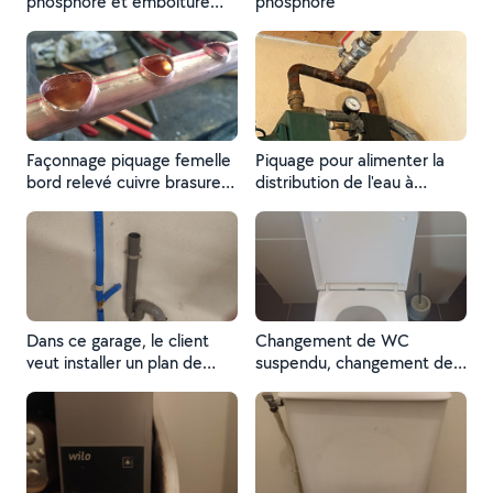
phosphore et emboîture
phosphore
brasure tendre à l'étain
Façonnage piquage femelle
Piquage pour alimenter la
bord relevé cuivre brasure
distribution de l'eau à
forte au phosphore.
l'intérieur de la maison, car
du forage venait du sable.
Dans ce garage, le client
Changement de WC
veut installer un plan de
suspendu, changement de
travail, avec évier, et lave-
chasse d'eau.
vaisselle. Photo avant
modification.