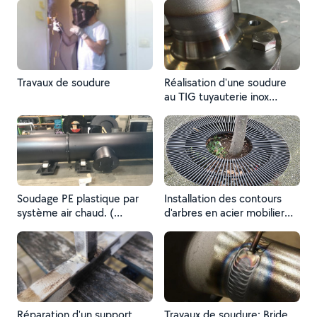
Travaux de soudure
Réalisation d'une soudure
au TIG tuyauterie inox
Suisse
Soudage PE plastique par
Installation des contours
système air chaud. (
d'arbres en acier mobilier
Lester). Avec une machine
urbain
à Extruder la matière
plastique. Façonnage,
découpe et soudage des
brides et piquages.
Réparation d'un support
Travaux de soudure: Bride