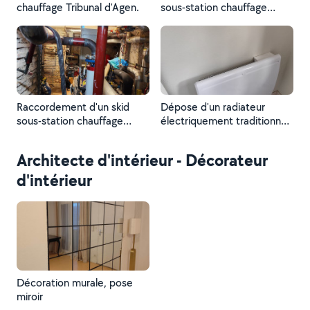
chaudière, et des groupes
chauffage Tribunal d'Agen.
sous-station chauffage
de froid. etc...
Tribunal d'Agen.
Raccordement d'un skid
Dépose d'un radiateur
sous-station chauffage
électriquement traditionnel
Tribunal d'Agen.
et pose d'un radiateur
électrique à inertie.
Architecte d'intérieur - Décorateur
d'intérieur
Décoration murale, pose
miroir