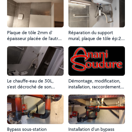
Plaque de tôle 2mm d'
Réparation du support
épaisseur placée de l'autre
mural, plaque de tôle ép:2
côté de la cloison
mm de part et d'autre de la
soutenant le cumulus de
cloison. raccordement
30L.
tuyauterie cuivre brasure
forte au phosphore.
Le chauffe-eau de 30L,
Démontage, modification,
s'est décroché de son
installation, raccordement
support mural en placo-
de tuyauterie acier au
plâtre.
carbone, inox, cuivre,
galvanisée tous les fluides.
Raccordement des
appareils de production
d'eau chaude,
raccordement de
Bypass sous-station
Installation d'un bypass