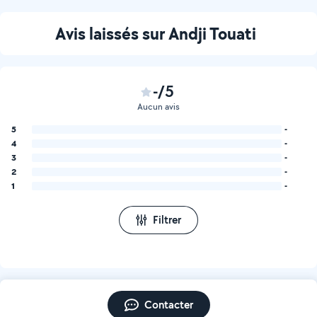
Avis laissés sur Andji Touati
-/5
Aucun avis
5
-
4
-
3
-
2
-
1
-
Filtrer
Contacter