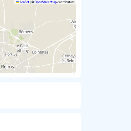
Leaflet
|
©
OpenStreetMap
contributors