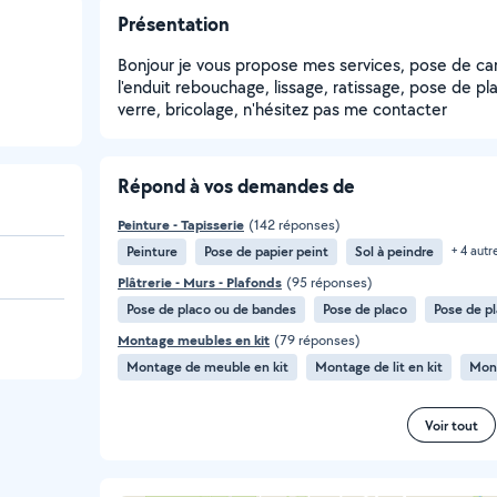
Présentation
Bonjour je vous propose mes services, pose de car
l'enduit rebouchage, lissage, ratissage, pose de pl
verre, bricolage, n'hésitez pas me contacter
Répond à vos demandes de
Peinture - Tapisserie
(142 réponses)
Peinture
Pose de papier peint
Sol à peindre
+ 4 autr
Plâtrerie - Murs - Plafonds
(95 réponses)
Pose de placo ou de bandes
Pose de placo
Pose de p
Montage meubles en kit
(79 réponses)
Montage de meuble en kit
Montage de lit en kit
Mont
Voir tout