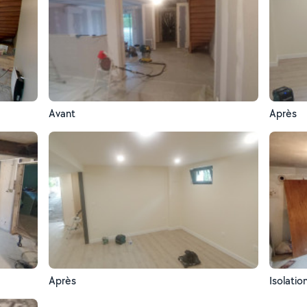
Avant
Après
Après
Isolatio