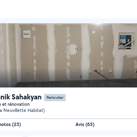
nik Sahakyan
Particulier
ge et rénovation
a Neuvillette Habitat)
hotos
(
23
)
Avis (65)