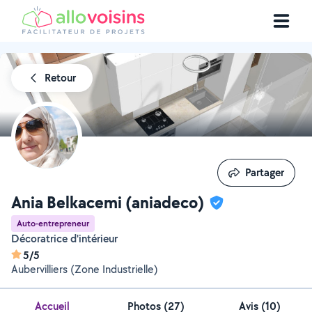
Retour
Partager
Partager
Ania Belkacemi (aniadeco)
Auto-entrepreneur
Décoratrice d'intérieur
5/5
Aubervilliers (Zone Industrielle)
Accueil
Photos
(
27
)
Avis (10)