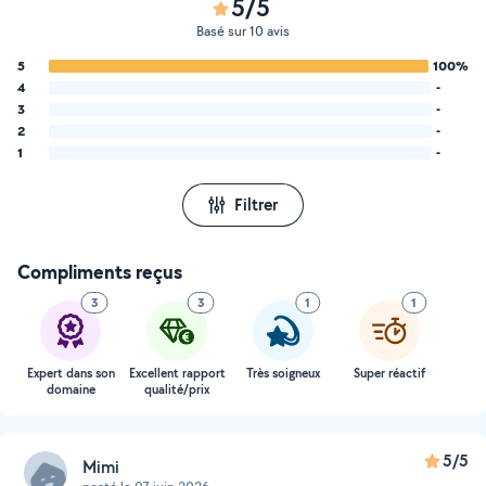
5/5
Basé sur 10 avis
5
100%
4
-
3
-
2
-
1
-
Filtrer
Compliments reçus
3
3
1
1
Expert dans son
Excellent rapport
Très soigneux
Super réactif
domaine
qualité/prix
5/5
Mimi