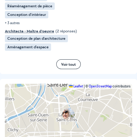
Réaménagement de pièce
Conception d'intérieur
+ 3 autres
Architecte - Maître d'oeuvre
(2 réponses)
Conception de plan d'architecture
Aménagement d'espace
Voir tout
Leaflet
|
©
OpenStreetMap
contributors