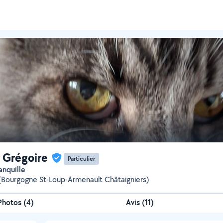
 Grégoire
Particulier
ranquille
(Bourgogne St-Loup-Armenault Châtaigniers)
Photos
(
4
)
Avis (11)