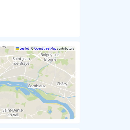
Leaflet
|
©
OpenStreetMap
contributors