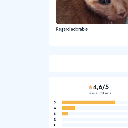
Regard adorable
4,6/5
Basé sur 11 avis
5
4
3
2
1