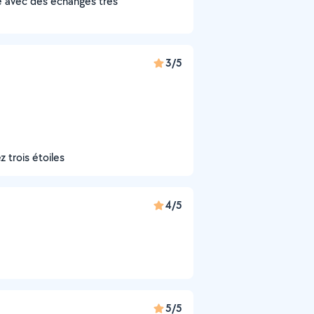
e avec des échanges très
3/5
trois étoiles
4/5
5/5