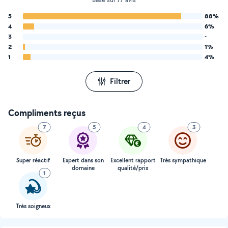
5
88%
4
6%
3
-
2
1%
1
4%
Filtrer
Compliments reçus
7
5
4
3
Super réactif
Expert dans son
Excellent rapport
Très sympathique
domaine
qualité/prix
1
Très soigneux