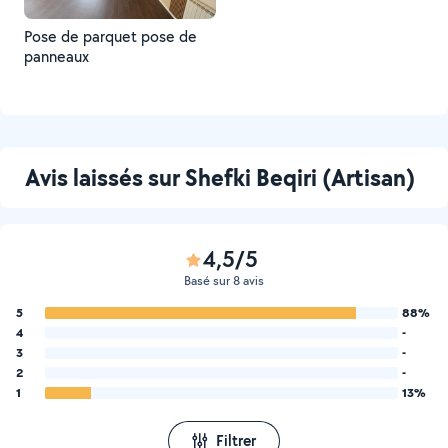
Pose de parquet pose de
panneaux
Avis laissés sur Shefki Beqiri (Artisan)
4,5/5
Basé sur 8 avis
5
88%
4
-
3
-
2
-
1
13%
Filtrer