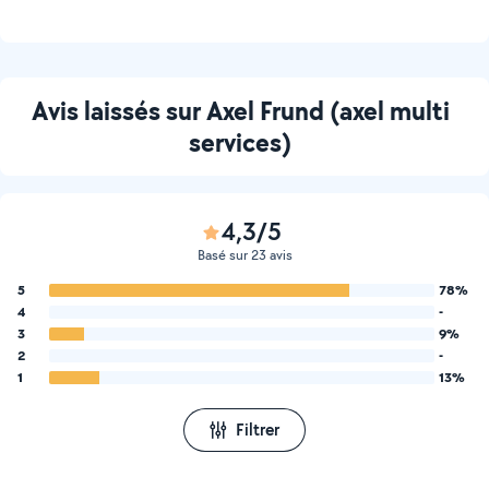
Avis laissés sur Axel Frund (axel multi
services)
4,3/5
Basé sur 23 avis
5
78%
4
-
3
9%
2
-
1
13%
Filtrer