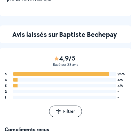
motorisé
Avis laissés sur Baptiste Bechepay
4,9/5
Basé sur 28 avis
5
93%
4
4%
3
4%
2
-
1
-
Filtrer
Compliments reçus