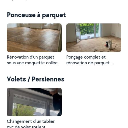
un studio à nantes
Ponceuse à parquet
Rénovation d’un parquet
Ponçage complet et
sous une moquette collée.
rénovation de parquet
massif, suivi d’une
vitrification pour une finition
Volets / Persiennes
durable et esthétique
(finition incolore mat)
Changement d’un tablier
pvc de volet roulant,