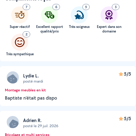
7
6
5
3
Super réactif
Excellent rapport
Très soigneux
Expert dans son
qualité/prix
domaine
2
Très sympathique
5/5
Lydie L.
posté mardi
Montage meubles en kit
Baptiste n'était pas dispo
5/5
Adrien R.
posté le 29 juil. 2026
Bricolage et multi services