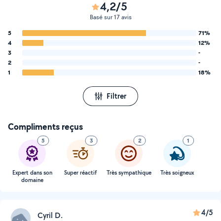
4,2/5
Basé sur 17 avis
5
71%
4
12%
3
-
2
-
1
18%
Filtrer
Compliments reçus
5
3
2
1
Expert dans son
Super réactif
Très sympathique
Très soigneux
domaine
4/5
Cyril D.