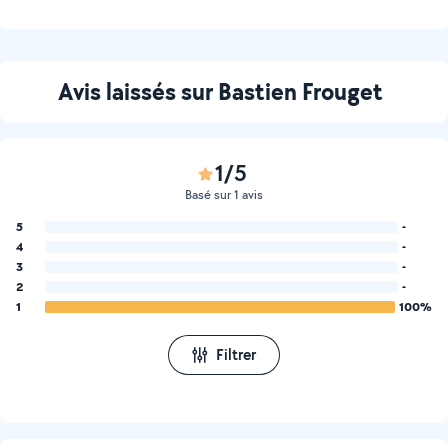
moto miniature
Avis laissés sur Bastien Frouget
1/5
Basé sur 1 avis
5
-
4
-
3
-
2
-
1
100%
Filtrer