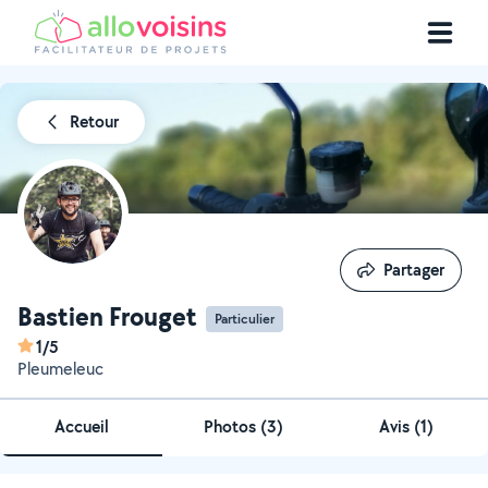
Retour
Partager
Partager
Bastien Frouget
Particulier
1/5
Pleumeleuc
Accueil
Photos
(
3
)
Avis (1)