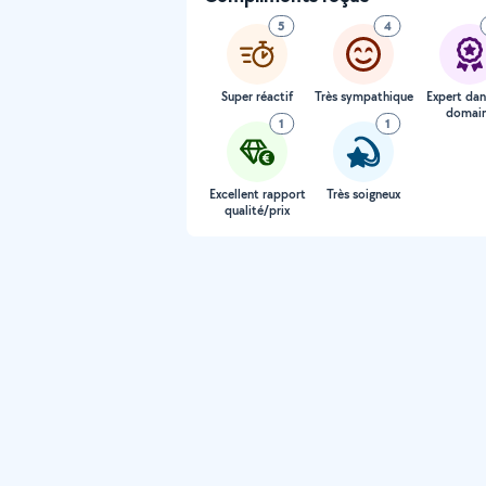
5
4
Super réactif
Très sympathique
Expert dan
domai
1
1
Excellent rapport
Très soigneux
qualité/prix