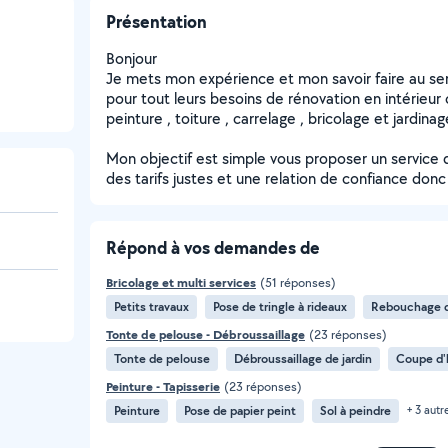
Présentation
Bonjour
Je mets mon expérience et mon savoir faire au serv
pour tout leurs besoins de rénovation en intérieu
peinture , toiture , carrelage , bricolage et jardinag
Mon objectif est simple vous proposer un service 
des tarifs justes et une relation de confiance donc 
Répond à vos demandes de
Bricolage et multi services
(51 réponses)
Petits travaux
Pose de tringle à rideaux
Rebouchage 
Tonte de pelouse - Débroussaillage
(23 réponses)
Tonte de pelouse
Débroussaillage de jardin
Coupe d'
Peinture - Tapisserie
(23 réponses)
Peinture
Pose de papier peint
Sol à peindre
+ 3 autr