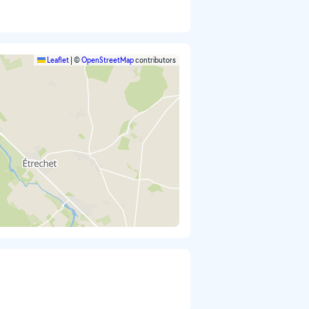
Leaflet
|
©
OpenStreetMap
contributors