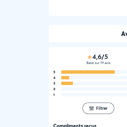
Av
4,6/5
Basé sur 19 avis
5
4
3
2
1
Filtrer
Compliments reçus