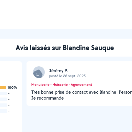
Avis laissés sur Blandine Sauque
Jérémy P.
posté le 26 sept. 2023
Menuiserie - Huisserie - Agencement
100%
Très bonne prise de contact avec Blandine. Personn
-
Je recommande
-
-
-