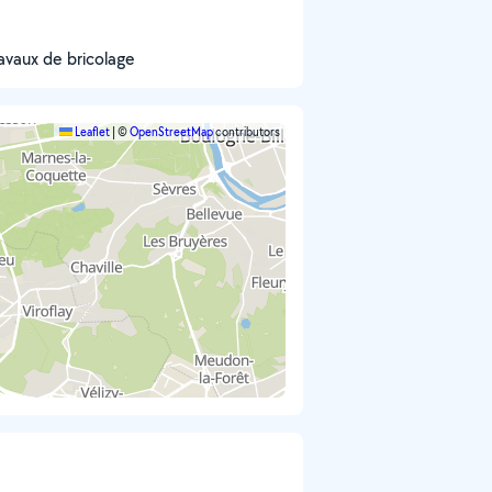
avaux de bricolage
Leaflet
|
©
OpenStreetMap
contributors