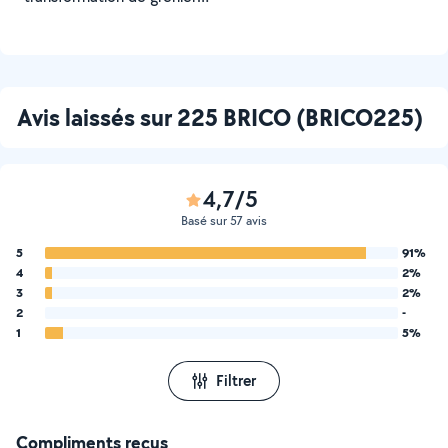
en chambre
Avis laissés sur 225 BRICO (BRICO225)
4,7/5
Basé sur 57 avis
5
91%
4
2%
3
2%
2
-
1
5%
Filtrer
Compliments reçus