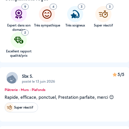
9
4
3
3
Expert dans son
Très sympathique
Très soigneux
Super réactif
domaine
2
Excellent rapport
qualité/prix
5/5
Sbx S.
posté le 13 juin 2026
Plâtrerie - Murs - Plafonds
Rapide, efficace, ponctuel, Prestation parfaite, merci 😊
Super réactif