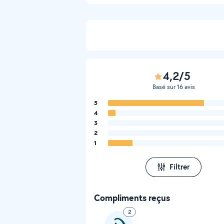
4,2/5
Basé sur 16 avis
5
4
3
2
1
Filtrer
Compliments reçus
2