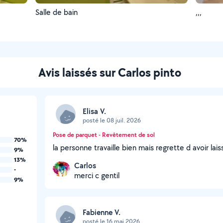
Salle de bain
,,,
Avis laissés sur Carlos pinto
Elisa V.
posté le 08 juil. 2026
Pose de parquet - Revêtement de sol
70%
la personne travaille bien mais regrette d avoir lais
9%
13%
Carlos
-
merci c gentil
9%
Fabienne V.
posté le 16 mai 2026