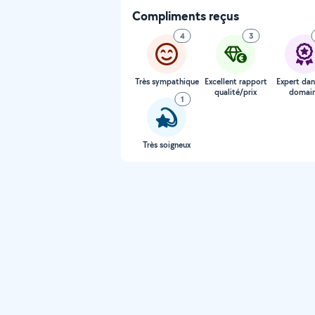
Compliments reçus
4
3
Très sympathique
Excellent rapport
Expert dan
qualité/prix
domai
1
Très soigneux