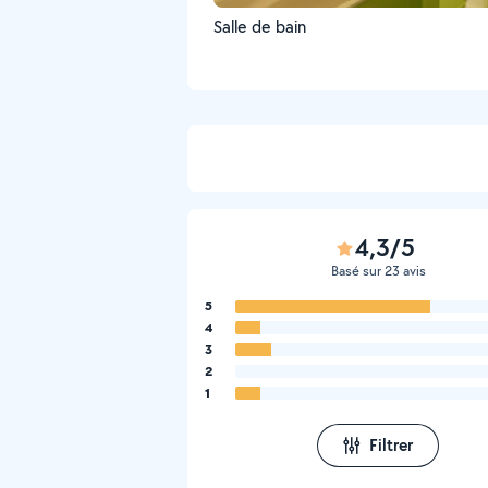
Salle de bain
4,3/5
Basé sur 23 avis
5
4
3
2
1
Filtrer