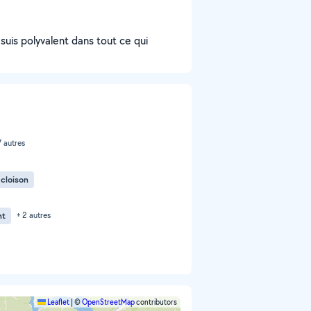
 suis polyvalent dans tout ce qui
7 autres
 cloison
nt
+ 2 autres
Leaflet
|
©
OpenStreetMap
contributors