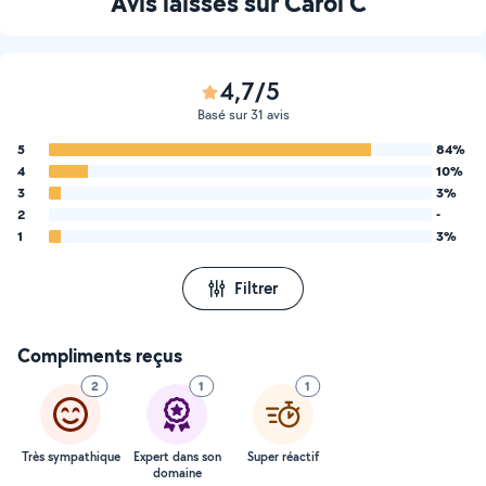
Avis laissés sur Carol C
4,7/5
Basé sur 31 avis
5
84%
4
10%
3
3%
2
-
1
3%
Filtrer
Compliments reçus
2
1
1
Très sympathique
Expert dans son
Super réactif
domaine