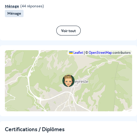
Ménage
(44 réponses)
Ménage
Voir tout
Leaflet
|
©
OpenStreetMap
contributors
Certifications / Diplômes