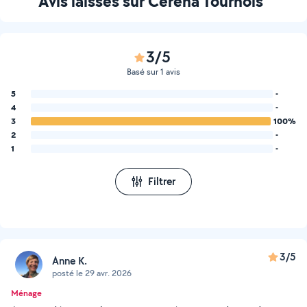
Avis laissés sur Cerena Tournois
3/5
Basé sur 1 avis
5
-
4
-
3
100%
2
-
1
-
Filtrer
3/5
Anne K.
posté le 29 avr. 2026
Ménage