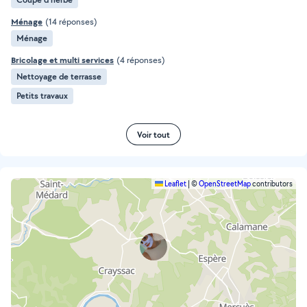
Ménage
(14 réponses)
Ménage
Bricolage et multi services
(4 réponses)
Nettoyage de terrasse
Petits travaux
Voir tout
Leaflet
|
©
OpenStreetMap
contributors