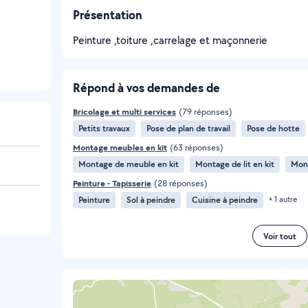
Présentation
Peinture ,toiture ,carrelage et maçonnerie
Répond à vos demandes de
Bricolage et multi services
(79 réponses)
Petits travaux
Pose de plan de travail
Pose de hotte
Montage meubles en kit
(63 réponses)
Montage de meuble en kit
Montage de lit en kit
Mont
Peinture - Tapisserie
(28 réponses)
Peinture
Sol à peindre
Cuisine à peindre
+ 1 autre
Voir tout