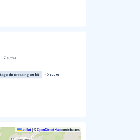
+ 7 autres
age de dressing en kit
+ 5 autres
Leaflet
|
©
OpenStreetMap
contributors