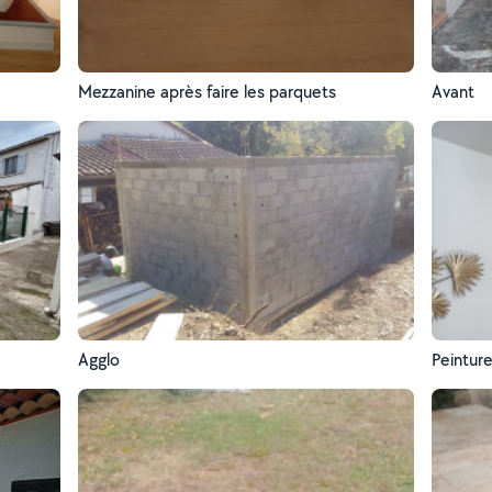
Mezzanine après faire les parquets
Avant
Agglo
Peintur