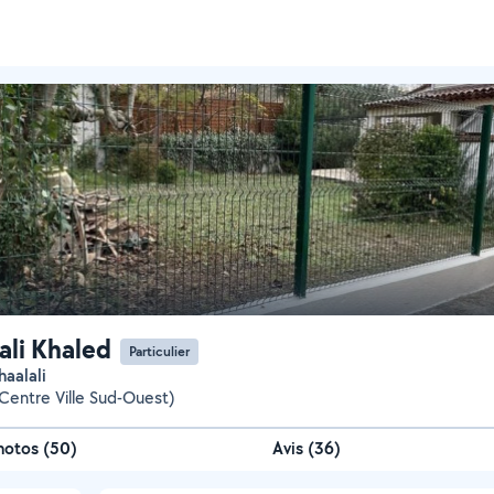
ali Khaled
Particulier
haalali
Centre Ville Sud-Ouest)
hotos
(
50
)
Avis (36)