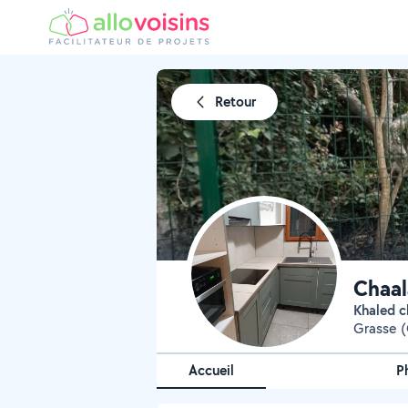
Retour
Chaal
Khaled c
Grasse (
Accueil
P