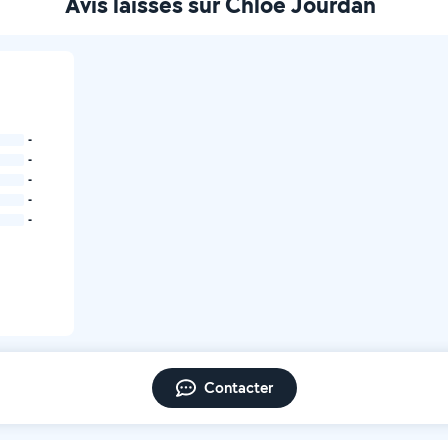
Avis laissés sur Chloe Jourdan
-
-
-
-
-
Contacter