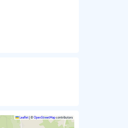
Leaflet
|
©
OpenStreetMap
contributors