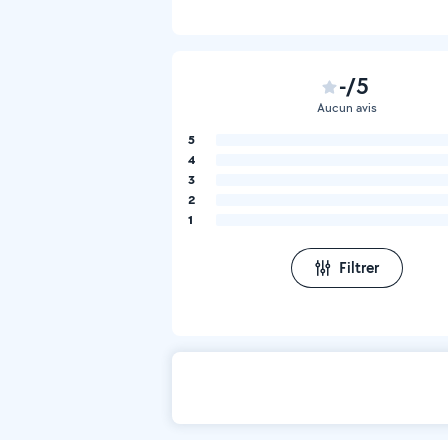
-/5
Aucun avis
5
4
3
2
1
Filtrer