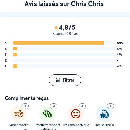
Avis laissés sur Chris Chris
4,8/5
Basé sur 28 avis
5
89%
4
4%
3
4%
2
-
1
4%
Filtrer
Compliments reçus
7
4
4
2
Super réactif
Excellent rapport
Très sympathique
Très soigneux
qualité/prix