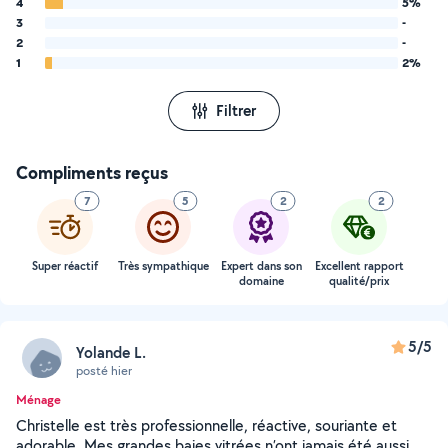
4
5%
3
-
2
-
1
2%
Filtrer
Compliments reçus
7
5
2
2
Super réactif
Très sympathique
Expert dans son
Excellent rapport
domaine
qualité/prix
5/5
Yolande L.
posté hier
Ménage
Christelle est très professionnelle, réactive, souriante et
adorable. Mes grandes baies vitrées n’ont jamais été aussi