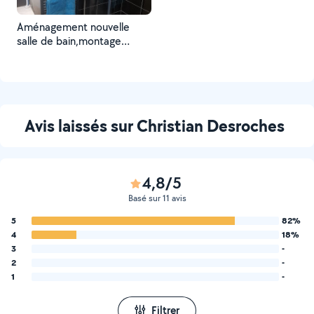
Aménagement nouvelle
salle de bain,montage
cloison placo, montage
receveur
douche,vasque,carrelage...
Avis laissés sur Christian Desroches
4,8/5
Basé sur 11 avis
5
82%
4
18%
3
-
2
-
1
-
Filtrer