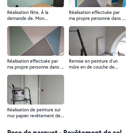
Réalisation fête. À la
Réalisation effectuée par
demande de. Mon
ma propre personne dans le
employeur Intermaide
but D'une décoration et
enploi
d'une démonstration de
peinture
Réalisation effectuée par
Remise en peinture d'un
ma propre personne dans le
mûre en de couche de
but démonstration De ce
peinture blanc velours
que l'on peut faire dans le
monde de la peinture
Réalisation de peinture sur
mur papier revêtement de
sol appartement complet à
refaire
Pose de parquet - Revêtement de sol