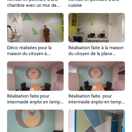
chambre avec un mur de
cuisine
couleur
Déco réalisées pour la
Réalisation faite à la maison
maison du citoyen à
du citoyen de la place
sotteville les rouen
calmette de sotteville-lès
Rouen
Réalisation faite.pour
Réalisation faite. pour
intermaide enploi en temps
intermaide enploi en temps
que encadrant
que encadrant