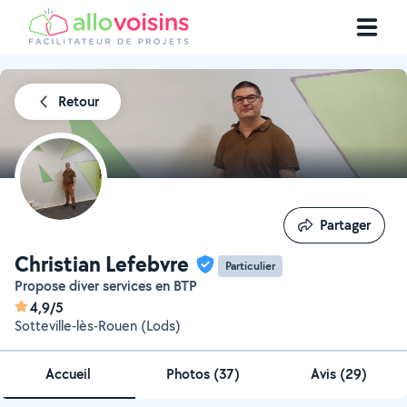
Retour
Partager
Partager
Christian Lefebvre
Particulier
Propose diver services en BTP
4,9/5
Sotteville-lès-Rouen (Lods)
Accueil
Photos
(
37
)
Avis (29)