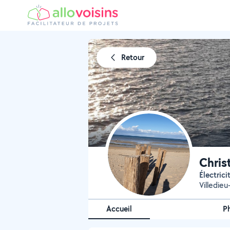
Retour
Chris
Électric
Villedieu
Accueil
P