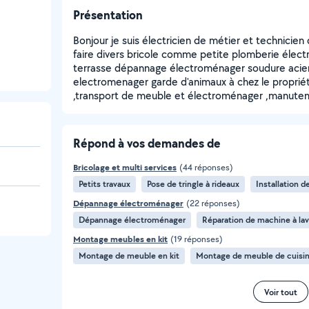
Présentation
Bonjour je suis électricien de métier et technicie
faire divers bricole comme petite plomberie élec
terrasse dépannage électroménager soudure acier 
electromenager garde d'animaux à chez le propriét
,transport de meuble et électroménager ,manuten
Répond à vos demandes de
Bricolage et multi services
(44 réponses)
Petits travaux
Pose de tringle à rideaux
Installation d
Dépannage électroménager
(22 réponses)
Dépannage électroménager
Réparation de machine à lav
Montage meubles en kit
(19 réponses)
Montage de meuble en kit
Montage de meuble de cuisin
Voir tout