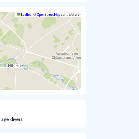
Leaflet
|
©
OpenStreetMap
contributors
olage divers