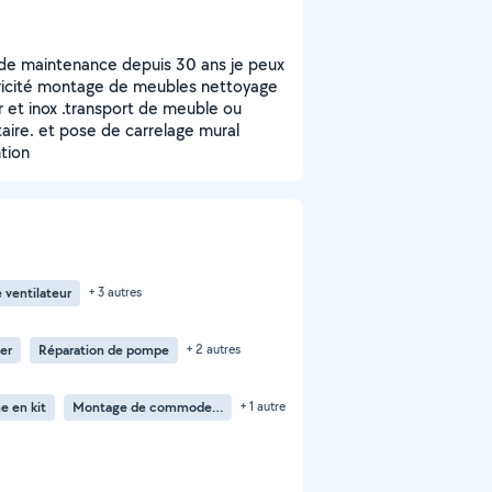
n de maintenance depuis 30 ans je peux
tricité montage de meubles nettoyage
et inox .transport de meuble ou
aire. et pose de carrelage mural
tion
e ventilateur
+ 3 autres
er
Réparation de pompe
+ 2 autres
e en kit
Montage de commode en kit
+ 1 autre