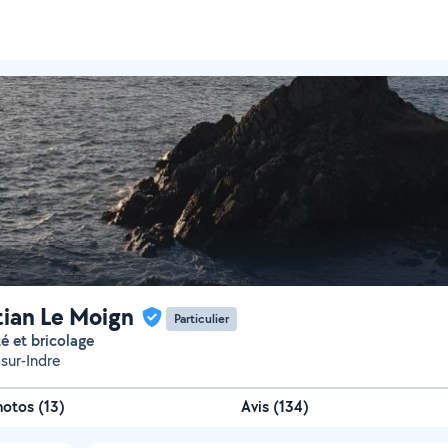
tian Le Moign
Particulier
ité et bricolage
-sur-Indre
hotos
(
13
)
Avis (134)