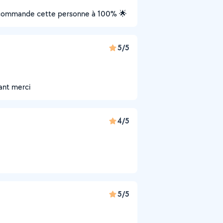
je recommande cette personne à 100% 🌟
5/5
lant merci
4/5
5/5