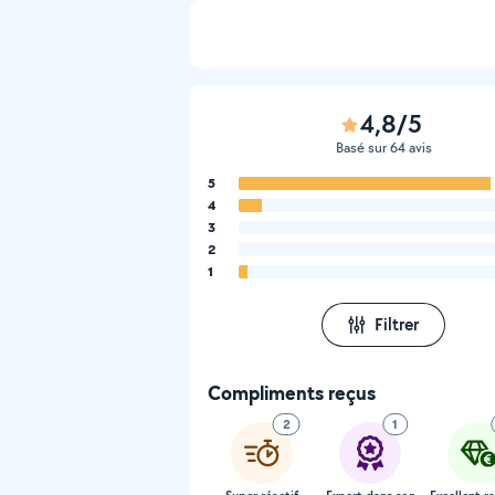
4,8/5
Basé sur 64 avis
5
4
3
2
1
Filtrer
Compliments reçus
2
1