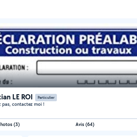
tian LE ROI
Particulier
ez pas, contactez moi !
Photos
(
3
)
Avis (64)