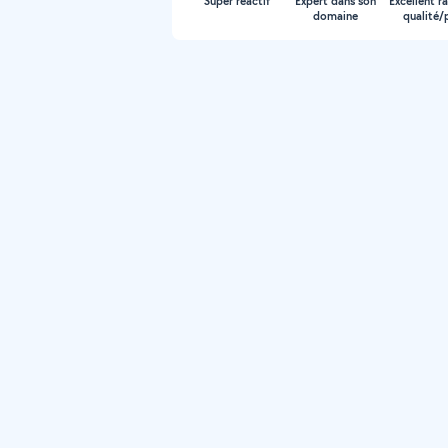
Super réactif
Expert dans son
Excellent r
domaine
qualité/p