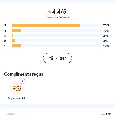
4,4/5
Basé sur 52 avis
5
75%
4
10%
3
2%
2
4%
1
10%
Filtrer
Compliments reçus
1
Super réactif
1/5