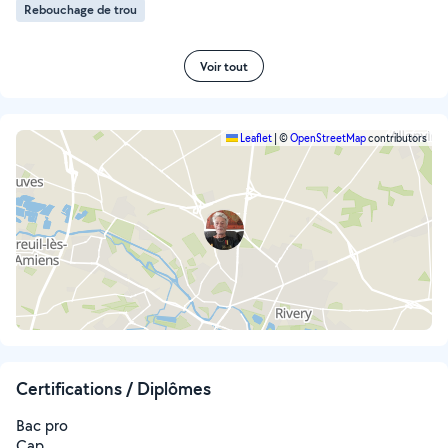
Rebouchage de trou
Voir tout
Leaflet
|
©
OpenStreetMap
contributors
Certifications / Diplômes
Bac pro
Cap