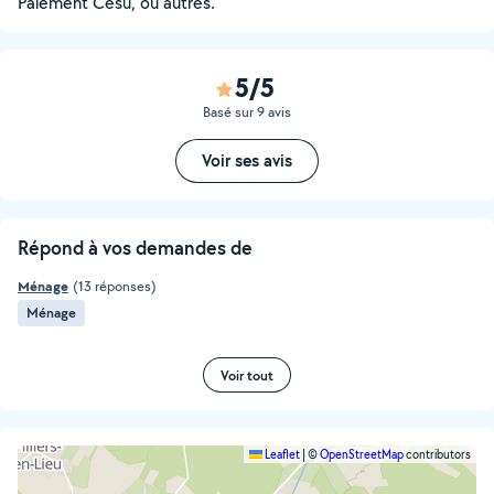
Paiement Césu, ou autres.
5/5
Basé sur 9 avis
Voir ses avis
Répond à vos demandes de
Ménage
(13 réponses)
Ménage
Voir tout
Leaflet
|
©
OpenStreetMap
contributors