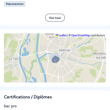
Manutention
Voir tout
Leaflet
|
©
OpenStreetMap
contributors
Certifications / Diplômes
bac pro