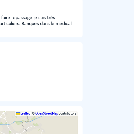
aire repassage je suis très
rticuliers. Banques dans le médical
Leaflet
|
©
OpenStreetMap
contributors