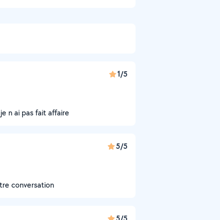
1/5
e n ai pas fait affaire
5/5
tre conversation
5/5