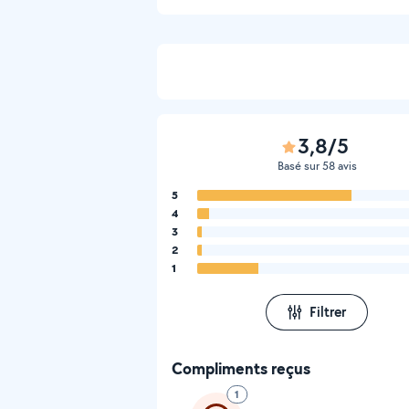
3,8/5
Basé sur 58 avis
5
4
3
2
1
Filtrer
Compliments reçus
1