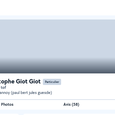
tophe Giot Giot
Particulier
r tof
Lannoy (paul bert jules guesde)
Photos
Avis (58)