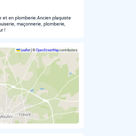
ie et en plomberie.Ancien plaquiste
iserie, maçonnerie, plomberie,
r !
Leaflet
|
©
OpenStreetMap
contributors