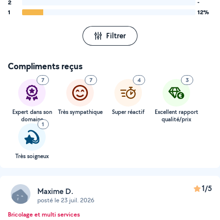
2
-
1
12%
Filtrer
Compliments reçus
7
7
4
3
Expert dans son
Très sympathique
Super réactif
Excellent rapport
domaine
qualité/prix
1
Très soigneux
1/5
Maxime D.
posté le 23 juil. 2026
Bricolage et multi services